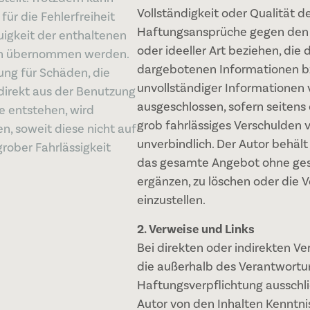
Vollständigkeit oder Qualität d
für die Fehlerfreiheit
Haftungsansprüche gegen den A
igkeit der enthaltenen
oder ideeller Art beziehen, die
en übernommen werden.
dargebotenen Informationen bz
ung für Schäden, die
unvollständiger Informationen 
ndirekt aus der Benutzung
ausgeschlossen, sofern seitens 
e entstehen, wird
grob fahrlässiges Verschulden v
n, soweit diese nicht auf
unverbindlich. Der Autor behält 
grober Fahrlässigkeit
das gesamte Angebot ohne ges
ergänzen, zu löschen oder die V
einzustellen.
2. Verweise und Links
Bei direkten oder indirekten Ve
die außerhalb des Verantwortun
Haftungsverpflichtung ausschlie
Autor von den Inhalten Kenntni