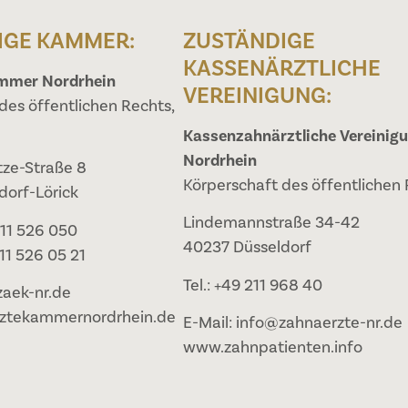
IGE KAMMER:
ZUSTÄNDIGE
KASSENÄRZTLICHE
mmer Nordrhein
VEREINIGUNG:
des öffentlichen Rechts,
Kassenzahnärztliche Vereinig
Nordrhein
ze-Straße 8
Körperschaft des öffentlichen
dorf-Lörick
Lindemannstraße 34-42
211 526 050
40237 Düsseldorf
211 526 05 21
Tel.: +49 211 968 40
zaek-nr.de
ztekammernordrhein.de
E-Mail: info@zahnaerzte-nr.de
www.zahnpatienten.info