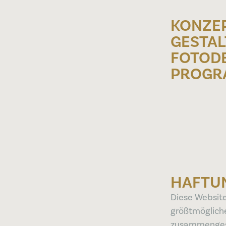
KONZEP
GESTAL
FOTOD
PROGR
HAFTU
Diese Websit
größtmögliche
zusammengest