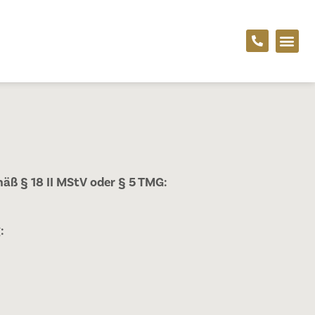
mäß § 18 II MStV oder § 5 TMG:
: