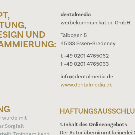
T,
dentalmedia
TUNG,
werbekommunikation GmbH
ESIGN UND
Talbogen 5
AMMIERUNG:
45133 Essen-Bredeney
t +49 0201 4765062
f +49 0201 4765063
info@dentalmedia.de
www.dentalmedia.de
NG
HAFTUNGSAUSSCHLU
e wurde mit
1. Inhalt des Onlineangebots
r Sorgfalt
Der Autor übernimmt keinerlei G
ellt. Trotzdem kann